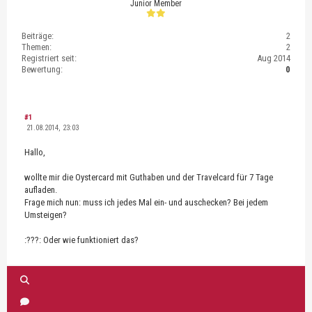
Junior Member
Beiträge:
2
Themen:
2
Registriert seit:
Aug 2014
Bewertung:
0
#1
21.08.2014, 23:03
Hallo,
wollte mir die Oystercard mit Guthaben und der Travelcard für 7 Tage
aufladen.
Frage mich nun: muss ich jedes Mal ein- und auschecken? Bei jedem
Umsteigen?
:???: Oder wie funktioniert das?