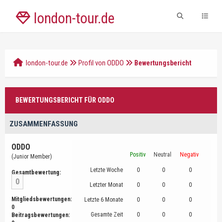
london-tour.de
london-tour.de
Profil von ODDO
Bewertungsbericht
BEWERTUNGSBERICHT FÜR ODDO
ZUSAMMENFASSUNG
ODDO
Positiv
Neutral
Negativ
(Junior Member)
Letzte Woche
0
0
0
Gesamtbewertung:
0
Letzter Monat
0
0
0
Mitgliedsbewertungen:
Letzte 6 Monate
0
0
0
0
Gesamte Zeit
0
0
0
Beitragsbewertungen: