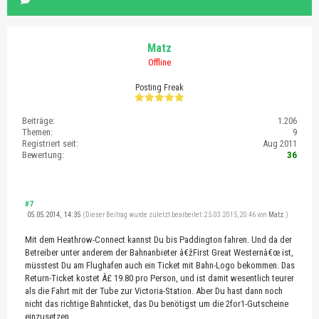
Matz
Offline
Posting Freak
Beiträge:
1.206
Themen:
9
Registriert seit:
Aug 2011
Bewertung:
36
#7
05.05.2014, 14:35
(Dieser Beitrag wurde zuletzt bearbeitet: 25.03.2015, 20:46 von
Matz
.)
Mit dem Heathrow-Connect kannst Du bis Paddington fahren. Und da der
Betreiber unter anderem der Bahnanbieter â€žFirst Great Westernâ€œ ist,
müsstest Du am Flughafen auch ein Ticket mit Bahn-Logo bekommen. Das
Return-Ticket kostet Â£ 19.80 pro Person, und ist damit wesentlich teurer
als die Fahrt mit der Tube zur Victoria-Station. Aber Du hast dann noch
nicht das richtige Bahnticket, das Du benötigst um die 2for1-Gutscheine
einzusetzen.