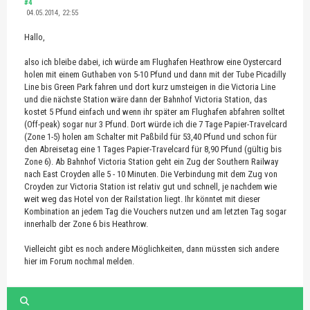
#4
04.05.2014, 22:55
Hallo,
also ich bleibe dabei, ich würde am Flughafen Heathrow eine Oystercard
holen mit einem Guthaben von 5-10 Pfund und dann mit der Tube Picadilly
Line bis Green Park fahren und dort kurz umsteigen in die Victoria Line
und die nächste Station wäre dann der Bahnhof Victoria Station, das
kostet 5 Pfund einfach und wenn ihr später am Flughafen abfahren solltet
(Off-peak) sogar nur 3 Pfund. Dort würde ich die 7 Tage Papier-Travelcard
(Zone 1-5) holen am Schalter mit Paßbild für 53,40 Pfund und schon für
den Abreisetag eine 1 Tages Papier-Travelcard für 8,90 Pfund (gültig bis
Zone 6). Ab Bahnhof Victoria Station geht ein Zug der Southern Railway
nach East Croyden alle 5 - 10 Minuten. Die Verbindung mit dem Zug von
Croyden zur Victoria Station ist relativ gut und schnell, je nachdem wie
weit weg das Hotel von der Railstation liegt. Ihr könntet mit dieser
Kombination an jedem Tag die Vouchers nutzen und am letzten Tag sogar
innerhalb der Zone 6 bis Heathrow.
Vielleicht gibt es noch andere Möglichkeiten, dann müssten sich andere
hier im Forum nochmal melden.