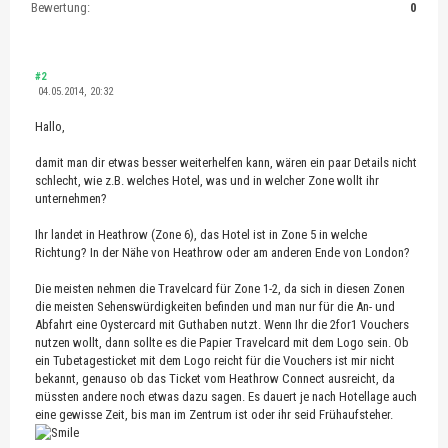
Bewertung:
0
#2
04.05.2014, 20:32
Hallo,
damit man dir etwas besser weiterhelfen kann, wären ein paar Details nicht
schlecht, wie z.B. welches Hotel, was und in welcher Zone wollt ihr
unternehmen?
Ihr landet in Heathrow (Zone 6), das Hotel ist in Zone 5 in welche
Richtung? In der Nähe von Heathrow oder am anderen Ende von London?
Die meisten nehmen die Travelcard für Zone 1-2, da sich in diesen Zonen
die meisten Sehenswürdigkeiten befinden und man nur für die An- und
Abfahrt eine Oystercard mit Guthaben nutzt. Wenn Ihr die 2for1 Vouchers
nutzen wollt, dann sollte es die Papier Travelcard mit dem Logo sein. Ob
ein Tubetagesticket mit dem Logo reicht für die Vouchers ist mir nicht
bekannt, genauso ob das Ticket vom Heathrow Connect ausreicht, da
müssten andere noch etwas dazu sagen. Es dauert je nach Hotellage auch
eine gewisse Zeit, bis man im Zentrum ist oder ihr seid Frühaufsteher.