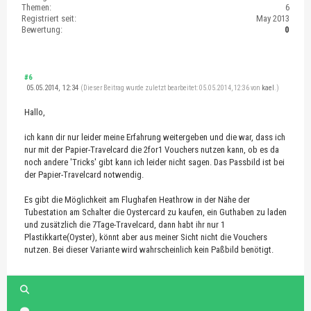
Themen:
6
Registriert seit:
May 2013
Bewertung:
0
#6
05.05.2014, 12:34
(Dieser Beitrag wurde zuletzt bearbeitet: 05.05.2014, 12:36 von
kael
.)
Hallo,
ich kann dir nur leider meine Erfahrung weitergeben und die war, dass ich
nur mit der Papier-Travelcard die 2for1 Vouchers nutzen kann, ob es da
noch andere 'Tricks' gibt kann ich leider nicht sagen. Das Passbild ist bei
der Papier-Travelcard notwendig.
Es gibt die Möglichkeit am Flughafen Heathrow in der Nähe der
Tubestation am Schalter die Oystercard zu kaufen, ein Guthaben zu laden
und zusätzlich die 7Tage-Travelcard, dann habt ihr nur 1
Plastikkarte(Oyster), könnt aber aus meiner Sicht nicht die Vouchers
nutzen. Bei dieser Variante wird wahrscheinlich kein Paßbild benötigt.