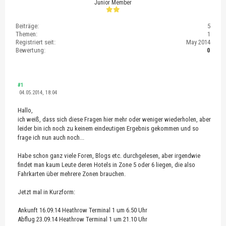
Junior Member
Beiträge:
5
Themen:
1
Registriert seit:
May 2014
Bewertung:
0
#1
04.05.2014, 18:04
Hallo,
ich weiß, dass sich diese Fragen hier mehr oder weniger wiederholen, aber
leider bin ich noch zu keinem eindeutigen Ergebnis gekommen und so
frage ich nun auch noch...
Habe schon ganz viele Foren, Blogs etc. durchgelesen, aber irgendwie
findet man kaum Leute deren Hotels in Zone 5 oder 6 liegen, die also
Fahrkarten über mehrere Zonen brauchen.
Jetzt mal in Kurzform:
Ankunft 16.09.14 Heathrow Terminal 1 um 6.50 Uhr
Abflug 23.09.14 Heathrow Terminal 1 um 21.10 Uhr