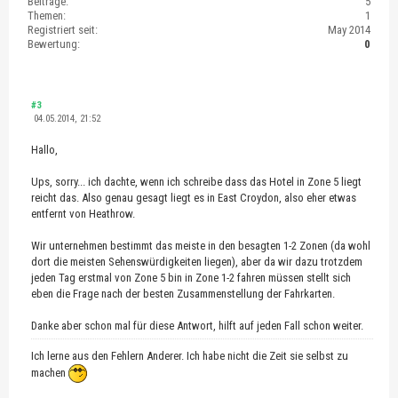
Beiträge:
5
Themen:
1
Registriert seit:
May 2014
Bewertung:
0
#3
04.05.2014, 21:52
Hallo,
Ups, sorry... ich dachte, wenn ich schreibe dass das Hotel in Zone 5 liegt
reicht das. Also genau gesagt liegt es in East Croydon, also eher etwas
entfernt von Heathrow.
Wir unternehmen bestimmt das meiste in den besagten 1-2 Zonen (da wohl
dort die meisten Sehenswürdigkeiten liegen), aber da wir dazu trotzdem
jeden Tag erstmal von Zone 5 bin in Zone 1-2 fahren müssen stellt sich
eben die Frage nach der besten Zusammenstellung der Fahrkarten.
Danke aber schon mal für diese Antwort, hilft auf jeden Fall schon weiter.
Ich lerne aus den Fehlern Anderer. Ich habe nicht die Zeit sie selbst zu
machen