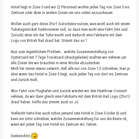
Hotel liegt in Zone 5 und wir (2 Personen) wollen jeden Tag von Zone 5 ins
Zentrum oder eben in andere Zonen um uns vieles anzuschauen.
Wollen auch gern diese 2for1 Gutscheine nutzen, was wohl auch mit einem
Tubetagesticket funktionieren soll, so dass man wohl eine Fahrt (Hin und
Zurück) eben mit der Tube macht und dadurch eine Fahrkarte mit dem
Logo von British Rail drauf hat. Stimmt das so ?
Nun zum eigentlichem Problem... welche Zusammenstellung von
Oystercard mit 7 Tage Travelcard (draufgeladen) müßten wir nehmen um
alle Zonen die wir brauchen in einer Woche abzudecken.
Mich hat immer etwas verwirrt, daß alle nur von Zone 1-2 schreiben, man ja
aber wenn das Hotel in Zone 5 liegt, auch jeden Tag von dort ins Zentrum
und zurück muß.
Also Fahrt vom Flughafen und zurück werden wir den Heathrow Connect
nehmen, da wir dann gleich eine Fahrkarte mit dem British Rail Logo (2for1)
drauf haben. Hoffe das stimmt auch so ;o)
Vielleicht hatte hier auch schon jemand sein Hotel in Zone 5 (oder 6) und
kann mir bitte schreiben, welche Zusammenstellung für uns die Beste ist,
wenn wir jeden Tag vom Hotel ins Zentrum etc. fahren.
Dankeschön