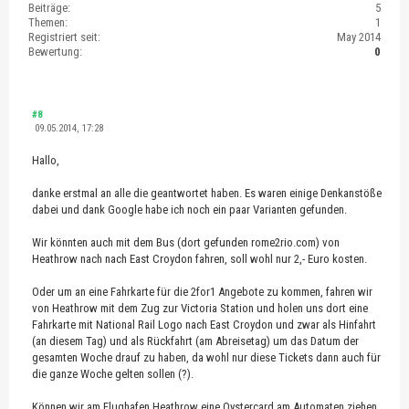
Beiträge:
5
Themen:
1
Registriert seit:
May 2014
Bewertung:
0
#8
09.05.2014, 17:28
Hallo,
danke erstmal an alle die geantwortet haben. Es waren einige Denkanstöße
dabei und dank Google habe ich noch ein paar Varianten gefunden.
Wir könnten auch mit dem Bus (dort gefunden rome2rio.com) von
Heathrow nach nach East Croydon fahren, soll wohl nur 2,- Euro kosten.
Oder um an eine Fahrkarte für die 2for1 Angebote zu kommen, fahren wir
von Heathrow mit dem Zug zur Victoria Station und holen uns dort eine
Fahrkarte mit National Rail Logo nach East Croydon und zwar als Hinfahrt
(an diesem Tag) und als Rückfahrt (am Abreisetag) um das Datum der
gesamten Woche drauf zu haben, da wohl nur diese Tickets dann auch für
die ganze Woche gelten sollen (?).
Können wir am Flughafen Heathrow eine Oystercard am Automaten ziehen,