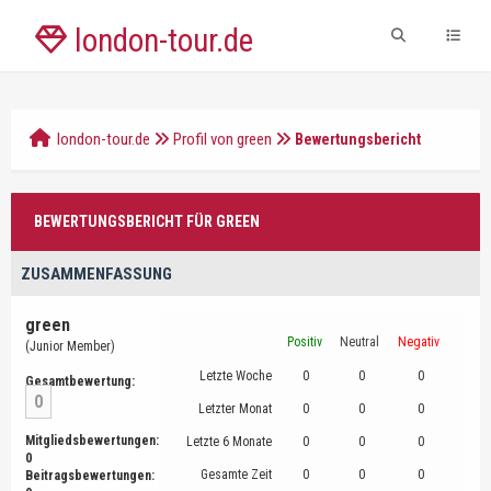
london-tour.de
london-tour.de
Profil von green
Bewertungsbericht
BEWERTUNGSBERICHT FÜR GREEN
ZUSAMMENFASSUNG
green
Positiv
Neutral
Negativ
(Junior Member)
Letzte Woche
0
0
0
Gesamtbewertung:
0
Letzter Monat
0
0
0
Mitgliedsbewertungen:
Letzte 6 Monate
0
0
0
0
Gesamte Zeit
0
0
0
Beitragsbewertungen: