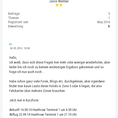
Junior Member
Beiträge:
5
Themen:
1
Registriert seit:
May 2014
Bewertung:
0
#1
04.05.2014, 18:04
Hallo,
ich weiß, dass sich diese Fragen hier mehr oder weniger wiederholen, aber
leider bin ich noch zu keinem eindeutigen Ergebnis gekommen und so
frage ich nun auch noch...
Habe schon ganz viele Foren, Blogs etc. durchgelesen, aber irgendwie
findet man kaum Leute deren Hotels in Zone 5 oder 6 liegen, die also
Fahrkarten über mehrere Zonen brauchen.
Jetzt mal in Kurzform:
Ankunft 16.09.14 Heathrow Terminal 1 um 6.50 Uhr
Abflug 23.09.14 Heathrow Terminal 1 um 21.10 Uhr