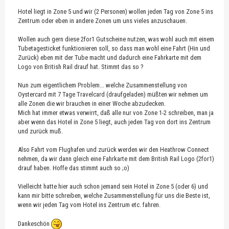
Hotel liegt in Zone 5 und wir (2 Personen) wollen jeden Tag von Zone 5 ins
Zentrum oder eben in andere Zonen um uns vieles anzuschauen.
Wollen auch gern diese 2for1 Gutscheine nutzen, was wohl auch mit einem
Tubetagesticket funktionieren soll, so dass man wohl eine Fahrt (Hin und
Zurück) eben mit der Tube macht und dadurch eine Fahrkarte mit dem
Logo von British Rail drauf hat. Stimmt das so ?
Nun zum eigentlichem Problem... welche Zusammenstellung von
Oystercard mit 7 Tage Travelcard (draufgeladen) müßten wir nehmen um
alle Zonen die wir brauchen in einer Woche abzudecken.
Mich hat immer etwas verwirrt, daß alle nur von Zone 1-2 schreiben, man ja
aber wenn das Hotel in Zone 5 liegt, auch jeden Tag von dort ins Zentrum
und zurück muß.
Also Fahrt vom Flughafen und zurück werden wir den Heathrow Connect
nehmen, da wir dann gleich eine Fahrkarte mit dem British Rail Logo (2for1)
drauf haben. Hoffe das stimmt auch so ;o)
Vielleicht hatte hier auch schon jemand sein Hotel in Zone 5 (oder 6) und
kann mir bitte schreiben, welche Zusammenstellung für uns die Beste ist,
wenn wir jeden Tag vom Hotel ins Zentrum etc. fahren.
Dankeschön