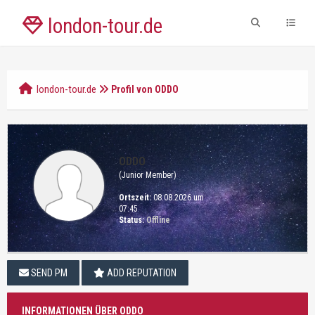
london-tour.de
london-tour.de
Profil von ODDO
ODDO
(Junior Member)
Ortszeit:
08.08.2026 um
07:45
Status:
Offline
SEND PM
ADD REPUTATION
INFORMATIONEN ÜBER ODDO