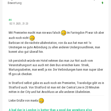
Bewertung:
9
#4
02.11.2021, 21:23
Mit PremierInn macht man nie was falsch
Im Farringdon PI war ich aber
auch noch nicht
Barbican ist die nächste uBahnstation, von da aus hat man mit 1x
Umsteigen ne gute Anbindung zu allen anderen Undergroundlinien, man
kommt also gut überall hin.
Ich persönlich würde ein Hotel nehmen das man zur Not auch vom
Veranstaltungsort aus auch mit dem Bus erreichen kann. Streik,
Wartungsabeiten, man weiß ja nie. Die Verbindungen kann man super über
tfl.gov.uk checken.
In Stratford selbst gäbe es auch noch ein PremierInn, Travelodge gibt es in
Stratford auch. Von Stratford ist man mit der Central Line in 20 Minuten
mitten in der City und hat Anschluss an alle anderen Ubahnlinien.
Liebe Grüße von maela
A bad day in London is better than a good day anywhere else