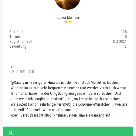
Junior Member
Beiträge:
38
Themen:
5
Registriert seit:
Oct 2021
Bewertung:
0
#8
04.11.2021, 10:56
@Sacaryan - sehr guter Hinweis mit dem Frühstück VorOrt zu buchen.
Wir sind im Urlaub sehr bequeme Menschen und werden vermutlich wenig
Ambitionen haben, in der Umgebung morgens ein Cafe zu suchen. Und
auch wenn ich "english breakfast" liebe, so kenne ich noch von meiner
Wales-Zeit (schon sehr lange her 83-86) die Londener-Würstchen ... von uns
liebevoll "Sägemehl-Würstchen" genannt :-)
Aber "Versuch macht klug" - nehme Deinen Hinweis dankend auf.