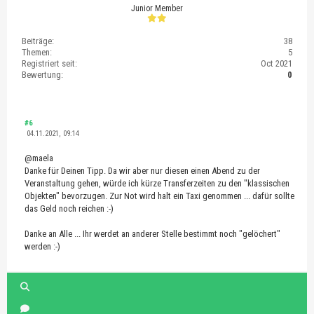
Junior Member
Beiträge:
38
Themen:
5
Registriert seit:
Oct 2021
Bewertung:
0
#6
04.11.2021, 09:14
@maela
Danke für Deinen Tipp. Da wir aber nur diesen einen Abend zu der
Veranstaltung gehen, würde ich kürze Transferzeiten zu den "klassischen
Objekten" bevorzugen. Zur Not wird halt ein Taxi genommen ... dafür sollte
das Geld noch reichen :-)
Danke an Alle ... Ihr werdet an anderer Stelle bestimmt noch "gelöchert"
werden :-)