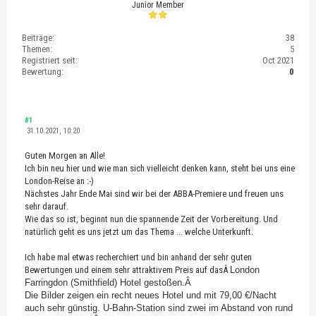
Junior Member
Beiträge:
38
Themen:
5
Registriert seit:
Oct 2021
Bewertung:
0
#1
31.10.2021, 10:20
Guten Morgen an Alle!
Ich bin neu hier und wie man sich vielleicht denken kann, steht bei uns eine
London-Reise an :-)
Nächstes Jahr Ende Mai sind wir bei der ABBA-Premiere und freuen uns
sehr darauf.
Wie das so ist, beginnt nun die spannende Zeit der Vorbereitung. Und
natürlich geht es uns jetzt um das Thema ... welche Unterkunft.
Ich habe mal etwas recherchiert und bin anhand der sehr guten
Bewertungen und einem sehr attraktivem Preis auf das
Â
London
Farringdon (Smithfield) Hotel gestoßen.Â
Die Bilder zeigen ein recht neues Hotel und mit 79,00 €/Nacht
auch sehr günstig. U-Bahn-Station sind zwei im Abstand von rund