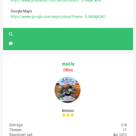
https://www.premierinn.com/de/de/hotels/...jYEALw_wcB
Google Maps
https://www.google.com/maps/place/Premie...BJ6BAgtEAU
maela
Offline
Member
Beiträge:
218
Themen:
11
Registriert seit:
Apr 2015