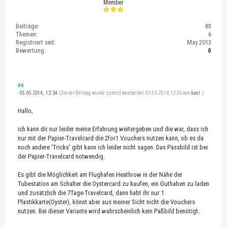
Member
Beiträge:
83
Themen:
6
Registriert seit:
May 2013
Bewertung:
0
#6
05.05.2014, 12:34
(Dieser Beitrag wurde zuletzt bearbeitet: 05.05.2014, 12:36 von
kael
.)
Hallo,
ich kann dir nur leider meine Erfahrung weitergeben und die war, dass ich
nur mit der Papier-Travelcard die 2for1 Vouchers nutzen kann, ob es da
noch andere 'Tricks' gibt kann ich leider nicht sagen. Das Passbild ist bei
der Papier-Travelcard notwendig.
Es gibt die Möglichkeit am Flughafen Heathrow in der Nähe der
Tubestation am Schalter die Oystercard zu kaufen, ein Guthaben zu laden
und zusätzlich die 7Tage-Travelcard, dann habt ihr nur 1
Plastikkarte(Oyster), könnt aber aus meiner Sicht nicht die Vouchers
nutzen. Bei dieser Variante wird wahrscheinlich kein Paßbild benötigt.