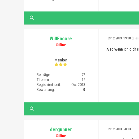
WillEncore
09.12.2013, 19:18
(Dies
Offline
Also wenn ich dich r
Member
Beiträge:
72
Themen:
16
Registriert seit:
Oct 2013
Bewertung:
0
dergunner
09.12.2013, 20:13
Offline