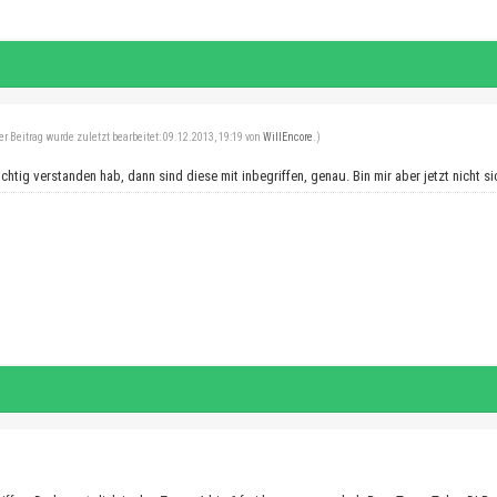
er Beitrag wurde zuletzt bearbeitet: 09.12.2013, 19:19 von
WillEncore
.)
ichtig verstanden hab, dann sind diese mit inbegriffen, genau. Bin mir aber jetzt nicht 