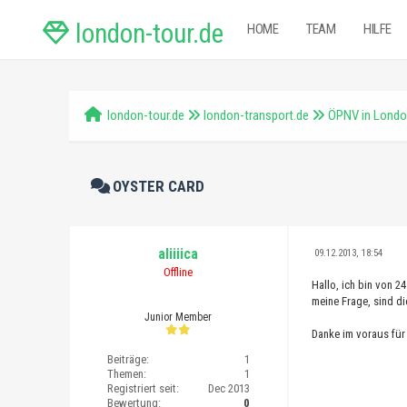
london-tour.de
HOME
TEAM
HILFE
london-tour.de
london-transport.de
ÖPNV in Lond
OYSTER CARD
aliiiica
09.12.2013, 18:54
Offline
Hallo, ich bin von 2
meine Frage, sind di
Junior Member
Danke im voraus für 
Beiträge:
1
Themen:
1
Registriert seit:
Dec 2013
Bewertung:
0