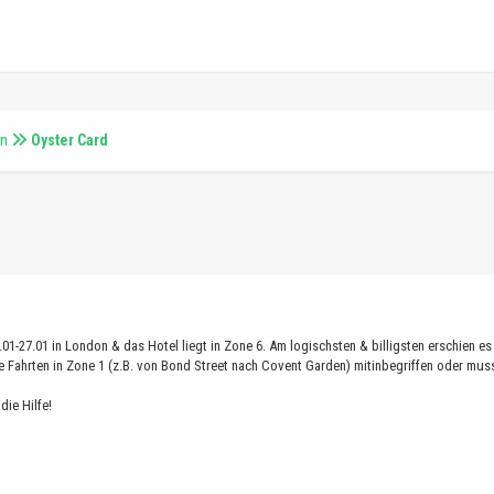
on
Oyster Card
4.01-27.01 in London & das Hotel liegt in Zone 6. Am logischsten & billigsten erschien es
e Fahrten in Zone 1 (z.B. von Bond Street nach Covent Garden) mitinbegriffen oder muss
die Hilfe!