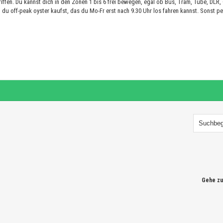
riffen. Du kannst dich in den Zonen 1 bis 6 frei bewegen, egal ob Bus, Tram, Tube, DLR
u off-peak oyster kaufst, das du Mo-Fr erst nach 9.30 Uhr los fahren kannst. Sonst peak
Gehe zu