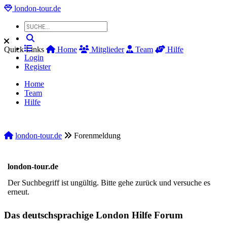
london-tour.de
Quick Links
Home
Mitglieder
Team
Hilfe
Login
Register
Home
Team
Hilfe
london-tour.de
Forenmeldung
london-tour.de
Der Suchbegriff ist ungültig. Bitte gehe zurück und versuche es
erneut.
Das deutschsprachige London Hilfe Forum