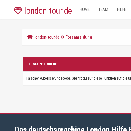
london-tour.de
HOME
TEAM
HILFE
london-tour.de
Forenmeldung
LONDON-TOUR.DE
Falscher Autorisierungscode! Greifst du auf diese Funktion auf die ü
Das deutschsprachige London Hilfe