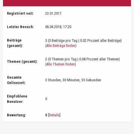
Registriert seit:
23.01.2017
Letzter Besuch:
06.04.2018, 17:20
Beiträge
3 (0 Beiträge pro Tag | 0.02 Prozent aller Beiträge)
(gesamt):
(
Alle Beiträge finden
)
2 (0 Themen pro Tag | 0.08 Prozent aller Themen)
Themen (gesamt):
(
Alle Themen finden
)
Gesamte
3 Stunden, 30 Minuten, 35 Sekunden
Onlinezeit:
Empfohlene
0
Benutzer:
Bewertung:
0
[
Details
]