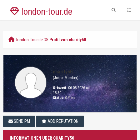
london-tour.de
london-tour.de
Profil von charity50
charity50
(Junior Member)
Ortszeit:
06.08.2026 um
18:30
Status:
Offline
SEND PM
ADD REPUTATION
INFORMATIONEN ÜBER CHARITY50